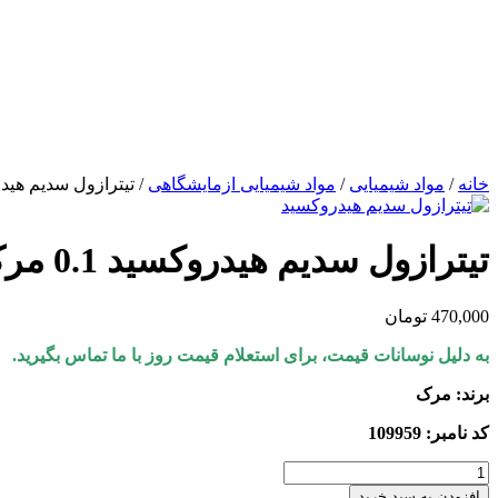
پرش
به
محتوا
خانه
/
مواد شیمیایی
/
مواد شیمیایی ازمایشگاهی
/ تیترازول سدیم هیدروکسی
تیترازول سدیم هیدروکسید 0.1 مرک
470,000
تومان
به دلیل نوسانات قیمت، برای استعلام قیمت روز با ما تماس بگیرید.
برند: مرک
کد نامبر: 109959
تیترازول
سدیم
افزودن به سبد خرید