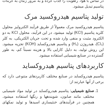
در تماس با هوا، رطوبت را جذب کرده و به مرور زمان به کربنات
پتاسیم تبدیل میشود.
تولید پتاسیم هیدروکسید مرک
پتاسیم هیدروکسید مرک معمولاً از طریق فرآیند الکترولیز محلول
کلرید پتاسیم (KCl) تولید میشود. در این فرآیند، محلول KCl به دو
الکترود مثبت و منفی وارد شده و تحت جریان الکتریکی، به کلر
(Cl₂)، هیدروژن (H₂) و پتاسیم هیدروکساید (KOH) تجزیه میشود.
این روش تولید، به دلیل کارایی بالا و هزینه نسبتاً کم، به طور
گسترده در صنایع شیمیایی استفاده میشود.
کاربردهای پتاسیم هیدروکساید
پتاسیم هیدروکساید در صنایع مختلف کاربردهای متنوعی دارد که
برخی از آنها عبارتند از:
صنایع شیمیایی
: پتاسیم هیدروکساید در تولید مواد شیمیایی
مختلف مانند صابون، شویندهها و رنگها استفاده میشود.
همچنین در فرآیندهای خنثیسازی اسیدها و تولید نمکهای