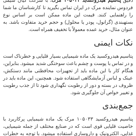
دقیق
پتاسیم هیدروکساید ۱۰۵۰۳۳ مرک
، با شرکت کیان شیمی
فردوس نماینده مرک در ایران تماس بگیرید تا کارشناسان ما شما
را راهنمایی کنند. قیمت این ماده ممکن است بر اساس نوع
بستهبندی (گرانول، پودر یا محلول) و حجم خرید متفاوت باشد. به
عنوان مثال، خرید عمده معمولاً با تخفیف همراه است.
نکات ایمنی
پتاسیم هیدروکسید یک ماده شیمیایی بسیار قلیایی و خطرناک است
و در تماس با پوست و چشم باعث سوختگی شدید میشود. بنابراین،
هنگام کار با این ماده باید از تجهیزات محافظتی مانند دستکش،
عینک و لباس آزمایشگاهی استفاده شود. همچنین، این ماده باید در
ظروف در بسته و دور از رطوبت نگهداری شود تا از جذب رطوبت
و تغییر خواص آن جلوگیری شود.
جمع‌بندی
پتاسیم هیدروکسید ۱۰۵۰۳۳ مرک یک ماده شیمیایی پرکاربرد با
خاصیت قلیایی قوی است که در صنایع مختلف از جمله شیمیایی،
غذایی، الکترونیک و داروسازی استفاده میشود. با توجه به خطرات