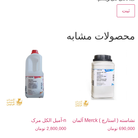
محصولات مشابه
نشاسته ( استارچ ) Merck آلمان
n-آمیل الکل مرک
690,000
تومان
2,800,000
تومان